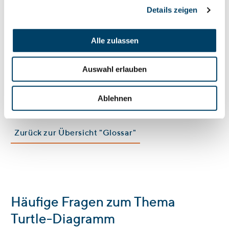
Details zeigen
Fokussierte Verbesserungen:
Die klare Visualisierung
der Prozesskomponenten ermöglicht es, spezifische
Alle zulassen
Bereiche für Optimierungen gezielt zu identifizieren.
Risikominimierung:
Eine detaillierte Analyse der
Auswahl erlauben
Prozessschritte hilft dabei, potenzielle Risiken
Ablehnen
frühzeitig zu erkennen und zu minimieren.
Zurück zur Übersicht "Glossar"
Häufige Fragen zum Thema
Turtle-Diagramm