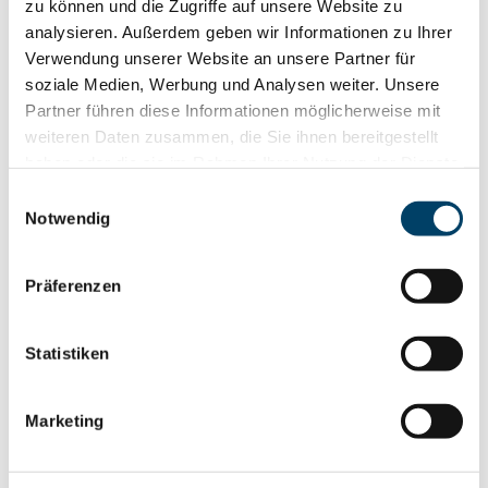
zu können und die Zugriffe auf unsere Website zu
überprüfen und Bereiche für Verbesserungen zu
analysieren. Außerdem geben wir Informationen zu Ihrer
Verwendung unserer Website an unsere Partner für
identifizieren.
soziale Medien, Werbung und Analysen weiter. Unsere
Partner führen diese Informationen möglicherweise mit
Das Turtle-Diagramm ist ein wertvolles Werkzeug im
weiteren Daten zusammen, die Sie ihnen bereitgestellt
Qualitätsmanagement, das Organisationen dabei
haben oder die sie im Rahmen Ihrer Nutzung der Dienste
unterstützt, ihre Prozesse tiefgehend zu verstehen und
gesammelt haben.
Einwilligungsauswahl
Notwendig
kontinuierlich zu verbessern.
Das Turtle-Diagramm bringt
Präferenzen
zahlreiche Vorteile mit sich
Statistiken
Verbesserte Prozessverständlichkeit:
Das Diagramm
erleichtert das Verstehen der verschiedenen
Marketing
Komponenten eines Prozesses und ihrer
Wechselwirkungen.