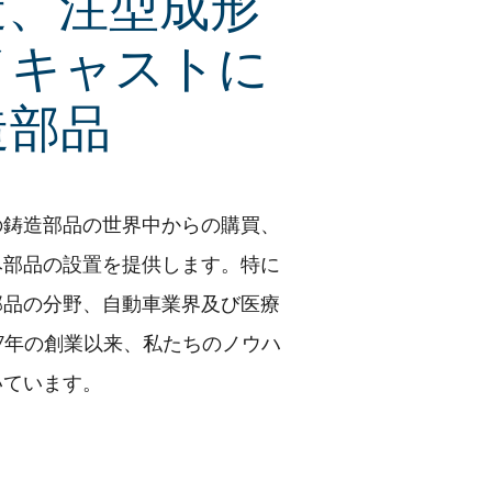
造、注型成形
イキャストに
造部品
の鋳造部品の世界中からの購買、
み部品の設置を提供します。特に
部品の分野、自動車業界及び医療
97年の創業以来、私たちのノウハ
いています。