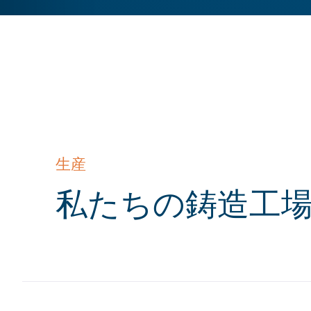
生産
:
私たちの鋳造工