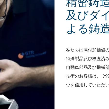
:
精密鋳
及びダ
よる鋳
私たちは高付加価値
特殊製品及び検査済
自動車部品及び機械
技術のお客様は、19
ウを信用していただ