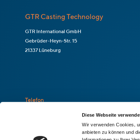
GTR Casting Technology
GTR International GmbH
Gebrüder-Heyn-Str. 15
21337 Lüneburg
Telefon
+49 4131 96947 57
Diese Webseite verwende
E-Mail
Wir verwenden Cookies, um
anbieten zu können und di
info@gtrinternational.de
Informationen zu Ihrer Ve