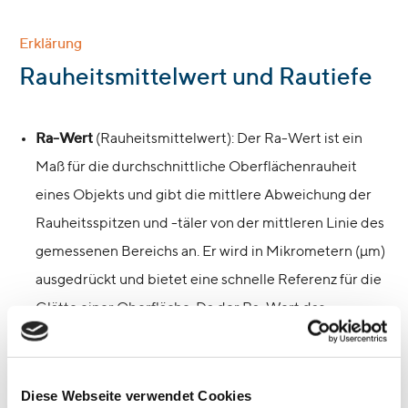
Erklärung
:
Rauheitsmittelwert und Rautiefe
Ra-Wert
(Rauheitsmittelwert): Der Ra-Wert ist ein
Maß für die durchschnittliche Oberflächenrauheit
eines Objekts und gibt die mittlere Abweichung der
Rauheitsspitzen und -täler von der mittleren Linie des
gemessenen Bereichs an. Er wird in Mikrometern (µm)
ausgedrückt und bietet eine schnelle Referenz für die
Glätte einer Oberfläche. Da der Ra-Wert das
arithmetische Mittel der absoluten Werte der
Höhenabweichungen darstellt, gibt er eine gute
allgemeine Vorstellung von der
Diese Webseite verwendet Cookies