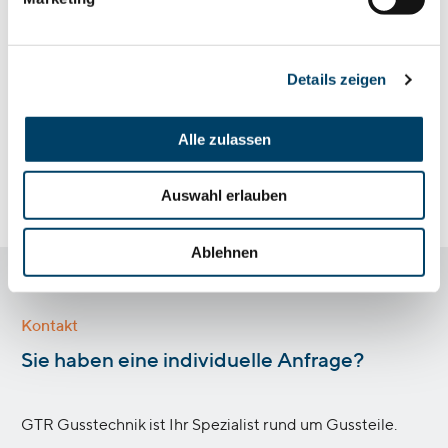
gefertigten Komponenten. Sie helfen dabei,
sicherzustellen, dass die Teile den spezifischen
Details zeigen
funktionalen und ästhetischen Anforderungen
entsprechen.
Alle zulassen
Zurück zur Übersicht "Glossar"
Auswahl erlauben
Ablehnen
Kontakt
:
Sie haben eine individuelle Anfrage?
GTR Gusstechnik ist Ihr Spezialist rund um Gussteile.