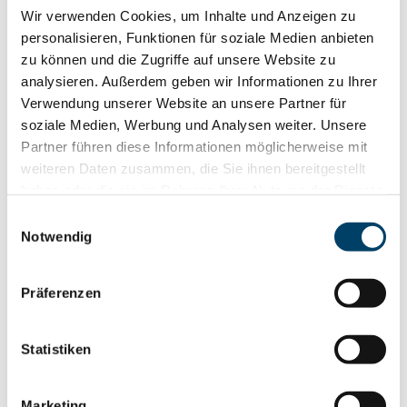
Oberflächenbeschaffenheit, ohne jedoch extreme
Wir verwenden Cookies, um Inhalte und Anzeigen zu
personalisieren, Funktionen für soziale Medien anbieten
Spitzen oder Tiefen zu berücksichtigen.
zu können und die Zugriffe auf unsere Website zu
Rz-Wert
(Gemittelte Rautiefe): Der Rz-Wert hingegen
analysieren. Außerdem geben wir Informationen zu Ihrer
Verwendung unserer Website an unsere Partner für
misst die vertikale Distanz zwischen dem höchsten
soziale Medien, Werbung und Analysen weiter. Unsere
Peak und dem tiefsten Tal innerhalb von fünf einzelnen
Partner führen diese Informationen möglicherweise mit
Messlängen entlang der Oberfläche. Er wird ebenfalls
weiteren Daten zusammen, die Sie ihnen bereitgestellt
in Mikrometern angegeben. Rz gibt somit eine
haben oder die sie im Rahmen Ihrer Nutzung der Dienste
gesammelt haben.
Einwilligungsauswahl
genauere Vorstellung von der maximalen Rauheit
Notwendig
einer Oberfläche, da er die Extremwerte
berücksichtigt, die bei der Produktion oder im Einsatz
Präferenzen
des Teils problematisch sein könnten.
Statistiken
Beide Werte sind entscheidend für die Beurteilung und
Kontrolle der Oberflächenqualität in der Produktion und
Marketing
bei der Endkontrolle von Gussteilen und anderen