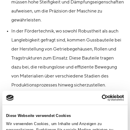
müssen hohe Steifigkeit und Dämpfungseigenschaften
aufweisen, um die Präzision der Maschine zu
gewährleisten.
In der Fördertechnik, wo sowohl Robustheit als auch
Langlebigkeit gefragt sind, kommen Gussbauteile bei
der Herstellung von Getriebegehäusen, Rollen und
Tragstrukturen zum Einsatz. Diese Bauteile tragen
dazu bei, die reibungslose und effiziente Bewegung
von Materialien über verschiedene Stadien des
Produktionsprozesses hinweg sicherzustellen.
Guss ist zudem ideal für die Herstellung von Pumpen-
und Ventilgehäusen, die oft unter hohen Drücken und
in korrosiven Umgebungen operieren müssen. Die
Diese Webseite verwendet Cookies
Fähigkeit von Guss, komplexe Formen mit hoher
Wir verwenden Cookies, um Inhalte und Anzeigen zu
personalisieren, Funktionen für soziale Medien anbieten zu