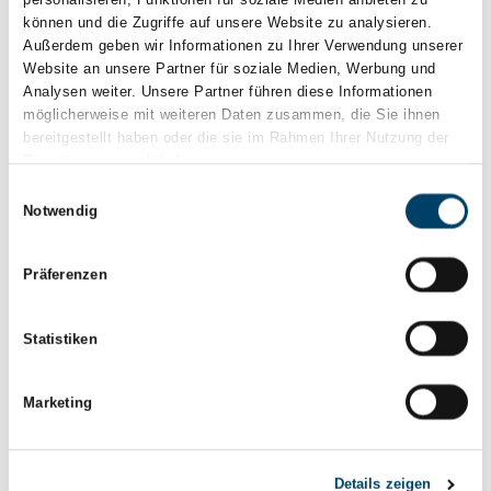
Präzision zu formen, ist hier besonders vorteilhaft.
können und die Zugriffe auf unsere Website zu analysieren.
Außerdem geben wir Informationen zu Ihrer Verwendung unserer
Im Energiesektor, insbesondere bei Wind- und
Website an unsere Partner für soziale Medien, Werbung und
Wasserkraftanlagen, werden große Gusskomponenten
Analysen weiter. Unsere Partner führen diese Informationen
möglicherweise mit weiteren Daten zusammen, die Sie ihnen
wie Naben, Rotoren und Gehäuse benötigt. Diese
bereitgestellt haben oder die sie im Rahmen Ihrer Nutzung der
Bauteile müssen extremen Witterungsbedingungen
Dienste gesammelt haben.
und Belastungen standhalten können.
Einwilligungsauswahl
Notwendig
Für landwirtschaftliche Maschinen, die oft unter harten
Bedingungen arbeiten, bieten Gussbauteile die nötige
Präferenzen
Robustheit und Widerstandsfähigkeit. Elemente wie
Getriebegehäuse, Rahmen und Halterungen sind
Statistiken
übliche Anwendungen in diesem Bereich.
Marketing
Im Bau- und Bergbau werden Gussbauteile für ihre
Verschleißfestigkeit und Festigkeit geschätzt. Bauteile
wie Baggerarme, Zahnräder und Halterungen müssen
Details zeigen