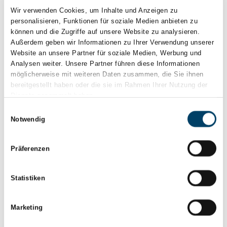
Hier sind einige der wichtigsten
Wir verwenden Cookies, um Inhalte und Anzeigen zu
personalisieren, Funktionen für soziale Medien anbieten zu
Vorteile der Ultraschallprüfung
können und die Zugriffe auf unsere Website zu analysieren.
Außerdem geben wir Informationen zu Ihrer Verwendung unserer
Website an unsere Partner für soziale Medien, Werbung und
Hohe Präzision:
Ultraschallprüfungen ermöglichen
Analysen weiter. Unsere Partner führen diese Informationen
eine genaue Lokalisierung und Charakterisierung von
möglicherweise mit weiteren Daten zusammen, die Sie ihnen
bereitgestellt haben oder die sie im Rahmen Ihrer Nutzung der
internen Defekten wie Rissen, Lunkern, Einschlüssen
Dienste gesammelt haben.
und anderen Unregelmäßigkeiten in Materialien.
Einwilligungsauswahl
Notwendig
Schnelligkeit:
Ultraschallprüfungen können relativ
schnell durchgeführt werden, was zu einer effizienten
Präferenzen
Überprüfung von großen Volumen oder Stückzahlen
führt.
Statistiken
Vielseitigkeit:
Die Technik kann auf eine Vielzahl von
Materialien angewendet werden, einschließlich
Marketing
Metalle, Kunststoffe, Verbundwerkstoffe und