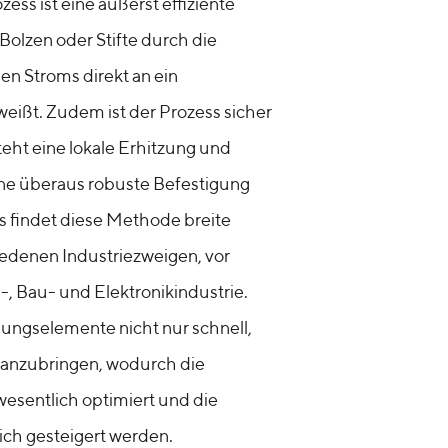
ss ist eine äußerst effiziente
Bolzen oder Stifte durch die
n Stroms direkt an ein
eißt. Zudem ist der Prozess sicher
steht eine lokale Erhitzung und
ne überaus robuste Befestigung
s findet diese Methode breite
edenen Industriezweigen, vor
-, Bau- und Elektronikindustrie.
igungselemente nicht nur schnell,
t anzubringen, wodurch die
esentlich optimiert und die
ich gesteigert werden.