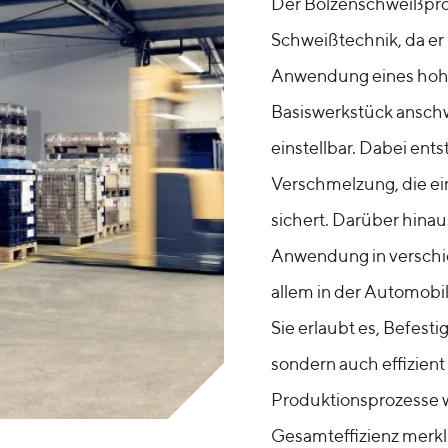
Der Bolzenschweißproze
Schweißtechnik, da er 
Anwendung eines hohe
Basiswerkstück anschw
einstellbar. Dabei ent
Verschmelzung, die ei
sichert. Darüber hinau
Anwendung in verschi
allem in der Automobil
Sie erlaubt es, Befest
sondern auch effizien
Produktionsprozesse w
Gesamteffizienz merkl